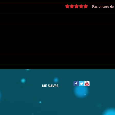
Noté 0 étoile sur 5.
Pas encore de
Arcade donne de mes
Les I
nouvelles !
Coli
ME SUIVRE