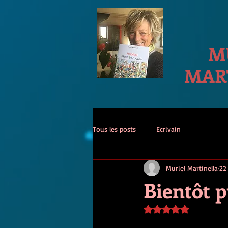
M
MAR
Tous les posts
Ecrivain
Muriel Martinella
22
Bientôt p
Noté NaN étoiles sur