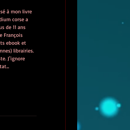
ssé à mon livre 
dium corse a 
us de 11 ans 
e François 
ats ebook et 
es) librairies. 
e. J'ignore 
at...