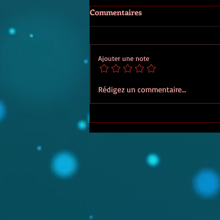
Commentaires
Ajouter une note
Suiza, de Bénédicte Belpois
Rédigez un commentaire...
aux éditions Gallimard