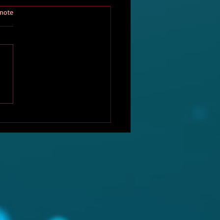
 note
nterviews Littéraires du
bri Rouge