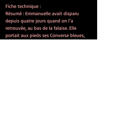
Fiche technique :
Résumé : Emmanuelle avait disparu 
depuis quatre jours quand on l’a 
retrouvée, au bas de la falaise. Elle 
portait aux pieds ses Converse bleues, 
qui faisaient une tache colorée dans le 
paysage. Son visage était intact, mais 
son corps était cassé, disloqué à 
l’intérieur en une multitude de petites 
fractures.
Il aurait fallu des années pour réparer un 
tel désastre.
« Nom de Dieu de Nom de Dieu », a 
murmuré le pêcheur à la mouche quand 
il l’a aperçue. Et puis il n’a plus rien dit, il 