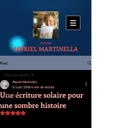
-AUTEUR-
MURIEL MARTINELLA
Post
Tous les posts
Muriel Martinella
Tous les posts
6 mars 2018
4 min de lecture
Une écriture solaire pour
Ecrivain
une sombre histoire
Noté NaN étoiles sur 5.