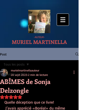
-AUTEUR-
MURIEL MARTINELLA
Post
Tous les posts
murielmartinellaauteur
Tous les posts
26 sept. 2023
2 min de lecture
ABÎMES de Sonja
Ecrivain
Delzongle
Noté NaN étoiles sur 5.
Quelle déception que ce livre !
 J’avais apprécié « Boréal » du même 