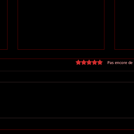
Noté 0 étoile sur 5.
Pas encore de
Arcade donne de mes
Les I
nouvelles !
Coli