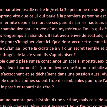
ure narrative oscille entre le 
je 
et la 3e personne du singuli
end vite que celui qui parle à la première personne est 
é en ermite depuis la mort de ses parents sur les hauteurs 
re chamboulée par l’arrivée d’une mystérieuse Emilia qui d
 longtemps à l’abandon. Il faut avoir envie de solitude, l
de pour s’imaginer vivre ici. Qu’a donc vécu cette jeune 
 qu’Emilia  porte la cicatrice à vif d’un secret terrible et 
ragés de la vie vont-ils s’apprivoiser ?
ible quand pèse sur sa conscience un acte si monstrueux q
 des deux tourmentés (car on devine que Bruno trimballe a
t, s’accrochent et se déchaînent dans une passion aussi vi
ble que les abîmes soient trop dissemblables pour que l’a
e passé et repartir de zéro ? 
an ne raconte pas l’histoire d’une victime, mais celle de 
t là où d’autres détournent le regard. Vous l’aurez compri