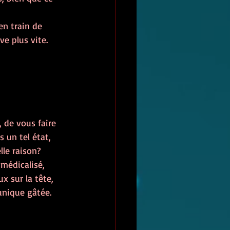
en train de 
e plus vite. 
 de vous faire 
 un tel état, 
le raison? 
 médicalisé, 
 sur la tête, 
unique gâtée. 