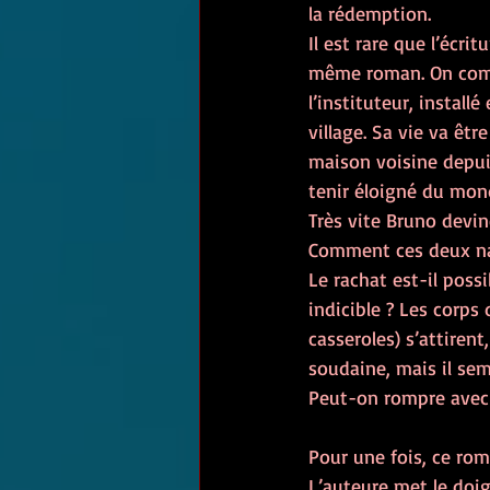
la rédemption.
Il est rare que l’écrit
même roman. On compr
l’instituteur, install
village. Sa vie va êt
maison voisine depuis
tenir éloigné du mon
Très vite Bruno devine
Comment ces deux nauf
Le rachat est-il poss
indicible ? Les corps
casseroles) s’attiren
soudaine, mais il sem
Peut-on rompre avec l
Pour une fois, ce rom
L’auteure met le doig