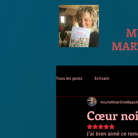
M
MAR
Tous les posts
Ecrivain
murielmartinellaaut
Cœur noir
Noté NaN étoiles sur
J’ai bien aimé ce rom