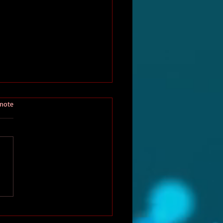
 note
nterviews Littéraires du
bri Rouge