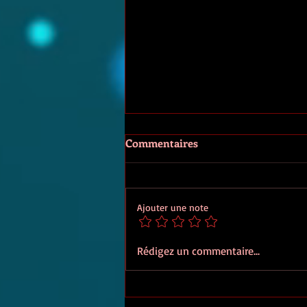
Commentaires
Ajouter une note
Suiza, de Bénédicte Belpois
Rédigez un commentaire...
aux éditions Gallimard