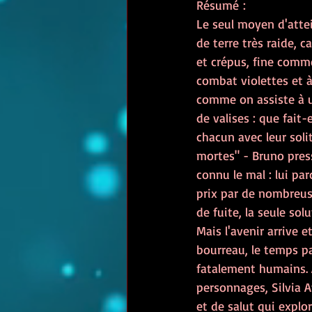
Résumé :
Le seul moyen d'attei
de terre très raide, c
et crépus, fine comm
combat violettes et à
comme on assiste à u
de valises : que fait-
chacun avec leur soli
mortes" - Bruno pres
connu le mal : lui par
prix par de nombreuse
de fuite, la seule so
Mais l'avenir arrive e
bourreau, le temps pa
fatalement humains. A
personnages, Silvia 
et de salut qui explo