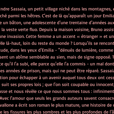
ndre Sassaia, un petit village niché dans les montagnes,
aché parmi les hêtres. C'est de là qu'apparaît un jour Emil
e un bâton, une adolescente d'une trentaine d'années aux
 la veste verte fluo. Depuis la maison voisine, Bruno assis
ne invasion. Cette femme a un accent « étranger » et un 
elle là-haut, loin du reste du monde ? Lorsqu'ils se rencont
tude, dans les yeux d'Emilia - "dénués de lumière, comme 
sent un abîme semblable au sien, mais de signe opposé. 
ce qu'il l'a subi, elle parce qu'elle l'a commis - un mal dont
s années de prison, mais qui ne peut être réparé. Sassaia
lution pour échapper à un avenir auquel tous deux ont cessé
t suit ses propres lois ; que l'on soit coupable ou innocent
sse et nous révèle ce que nous sommes tous : infiniment 
vec l'amour que seuls les grands auteurs savent consacre
Avallone a écrit son roman le plus mature, une histoire d
re les fissures les plus sombres et les plus profondes de l'