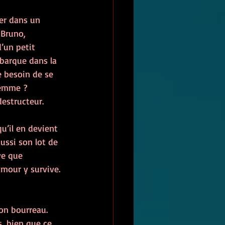
er dans un 
Bruno, 
d’un petit 
ébarque dans la 
e besoin de se 
femme ?
destructeur. 
u’il en devient 
ussi son lot de 
ve que 
mour y survive. 
son bourreau. 
s, bien que ce 