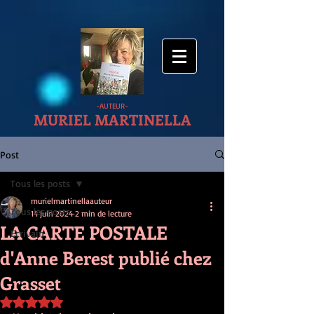
-AUTEUR-
MURIEL MARTINELLA
Post
Tous les posts
murielmartinellaauteur
Tous les posts
14 juin 2024
2 min de lecture
LA CARTE POSTALE
Ecrivain
d'Anne Berest publié chez
Grasset
Noté NaN étoiles sur 5.