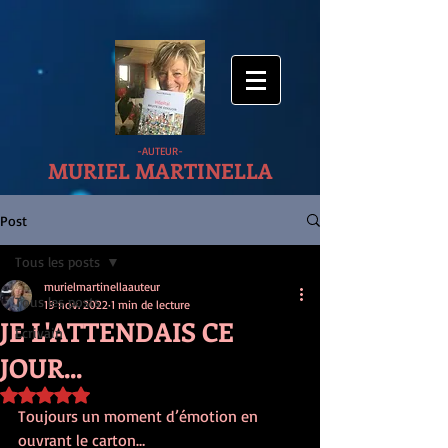
-AUTEUR-
MURIEL MARTINELLA
Post
Tous les posts
murielmartinellaauteur
Tous les posts
19 nov. 2022
1 min de lecture
JE L'ATTENDAIS CE
Ecrivain
JOUR...
Noté NaN étoiles sur 5.
Toujours un moment d’émotion en 
ouvrant le carton…